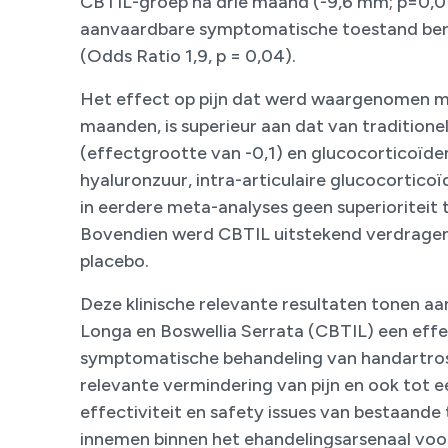
CBTIL-groep na drie maand (-9,6 mm; p=0,01
aanvaardbare symptomatische toestand bere
(Odds Ratio 1,9, p = 0,04).
Het effect op pijn dat werd waargenomen me
maanden, is superieur aan dat van traditione
(effectgrootte van -0,1) en glucocorticoïden 
hyaluronzuur, intra-articulaire glucocortico
in eerdere meta-analyses geen superioriteit
Bovendien werd CBTIL uitstekend verdragen, 
placebo.
Deze klinische relevante resultaten tonen 
Longa en Boswellia Serrata (CBTIL) een effe
symptomatische behandeling van handartrose.
relevante vermindering van pijn en ook tot e
effectiviteit en safety issues van bestaande
innemen binnen het ehandelingsarsenaal voor