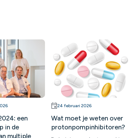
24 februari 2026
2026
Wat moet je weten over
2024: een
protonpompinhibitoren?
p in de
an multiple
v