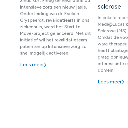
Sinds kort kreeg de revalidatie op
sclerose
Intensieve zorg een nieuw jasje.
Onder leiding van dr. Evelien
In enkele rec
Gryspeerdt, revalidatiearts in ons
Medi@Lucas k
ziekenhuis, werd het Start to
Sclerose (MS) 
Move-project gelanceerd. Met dit
Omdat de voor
initiatief wil het revalidatieteam
ware therapeut
patiënten op Intensieve zorg zo
heeft plaatsg
snel mogelijk activeren.
graag opnieuw 
interessante e
Lees meer
domein.
Lees meer