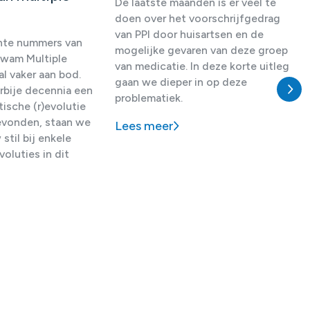
De laatste maanden is er veel te
b
doen over het voorschrijfgedrag
van PPI door huisartsen en de
ente nummers van
B
mogelijke gevaren van deze groep
wam Multiple
n
van medicatie. In deze korte uitleg
al vaker aan bod.
k
gaan we dieper in op deze
bije decennia een
k
problematiek.
ische (r)evolutie
d
evonden, staan we
Lees meer
g
stil bij enkele
o
voluties in dit
c
i
h
L