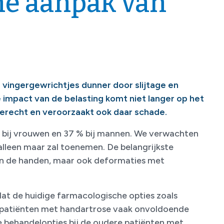
he aanpak van
 vingergewrichtjes dunner door slijtage en
 impact van de belasting komt niet langer op het
erecht en veroorzaakt ook daar schade.
 bij vrouwen en 37 % bij mannen. We verwachten
 alleen maar zal toenemen. De belangrijkste
van de handen, maar ook deformaties met
 dat de huidige farmacologische opties zoals
ij patiënten met handartrose vaak onvoldoende
behandelopties bij de oudere patiënten met