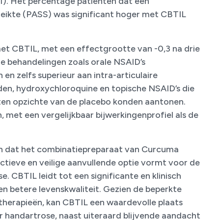
). Het percentage patiënten dat een
ikte (PASS) was significant hoger met CBTIL
t CBTIL, met een effectgrootte van -0,3 na drie
le behandelingen zoals orale NSAID’s
en zelfs superieur aan intra-articulaire
ïden, hydroxychloroquine en topische NSAID’s die
 ten opzichte van de placebo konden aantonen.
met een vergelijkbaar bijwerkingenprofiel als de
aan dat het combinatiepreparaat van Curcuma
ctieve en veilige aanvullende optie vormt voor de
 CBTIL leidt tot een significante en klinisch
en betere levenskwaliteit. Gezien de beperkte
 therapieën, kan CBTIL een waardevolle plaats
 handartrose, naast uiteraard blijvende aandacht