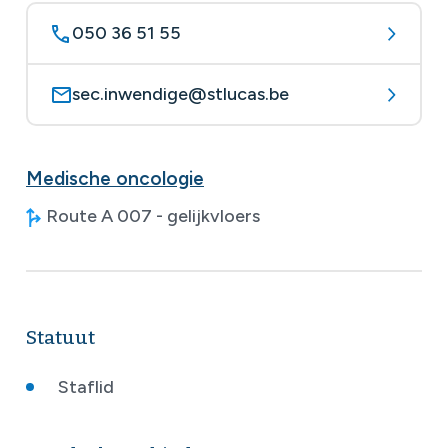
050 36 51 55
sec.inwendige@stlucas.be
Medische oncologie
Route A 007 - gelijkvloers
Statuut
Staflid