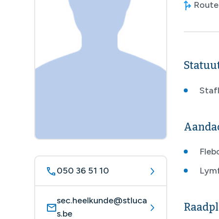
Route 
Statuu
Stafl
Aanda
Fleb
050 36 51 10
Lym
sec.heelkunde@stluca
Raadpl
s.be