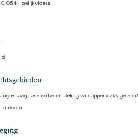
C 054 - gelijkvloers
t
id
chtsgebieden
ologie: diagnose en behandeling van oppervlakkige en d
foedeem
eging