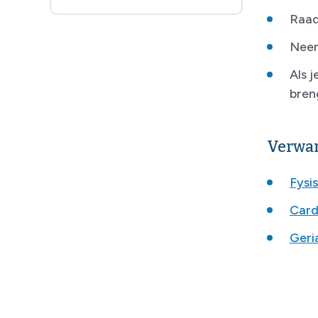
Raad
Neem
Als 
bren
Verwan
Fysi
Card
Geri