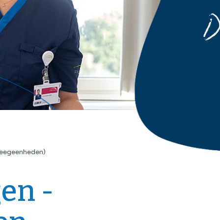
pleegeenheden)
en -