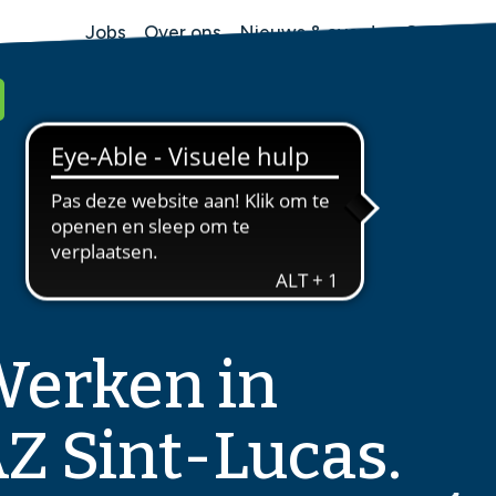
Jobs
Over ons
Nieuws & events
Contact
Spoed
050 36 91 12
erken in
Z Sint-Lucas.