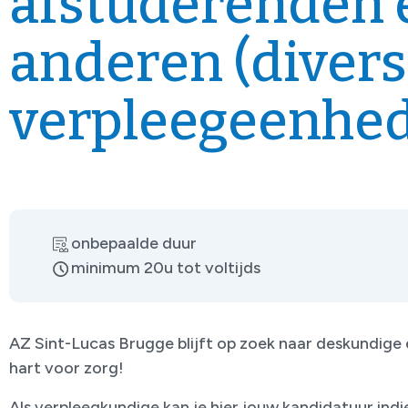
afstuderenden 
anderen (diver
verpleegeenhe
onbepaalde duur
minimum 20u tot voltijds
AZ Sint-Lucas Brugge blijft op zoek naar deskundig
hart voor zorg!
Als verpleegkundige kan je hier jouw kandidatuur indi