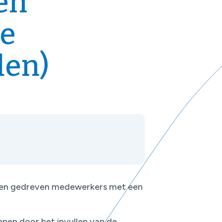
en
se
den)
e en gedreven medewerkers met een
enen door het invullen van de