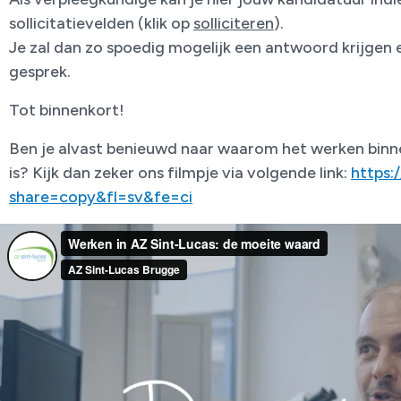
sollicitatievelden (klik op
solliciteren
).
Je zal dan zo spoedig mogelijk een antwoord krijgen 
gesprek.
Tot binnenkort!
Ben je alvast benieuwd naar waarom het werken binn
is? Kijk dan zeker ons filmpje via volgende link:
https
share=copy&fl=sv&fe=ci