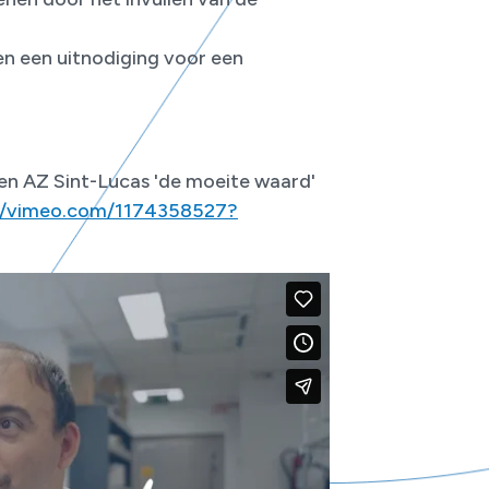
en een uitnodiging voor een
en AZ Sint-Lucas 'de moeite waard'
://vimeo.com/1174358527?