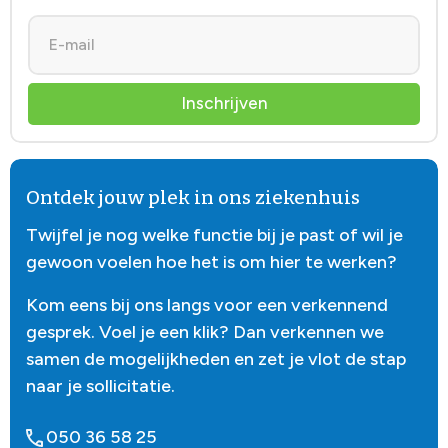
Inschrijven
Ontdek jouw plek in ons ziekenhuis
Twijfel je nog welke functie bij je past of wil je
gewoon voelen hoe het is om hier te werken?
Kom eens bij ons langs voor een verkennend
gesprek. Voel je een klik? Dan verkennen we
samen de mogelijkheden en zet je vlot de stap
naar je sollicitatie.
050 36 58 25