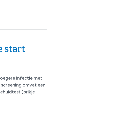
 start
roegere infectie met
e screening omvat een
ehuidtest (prikje