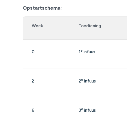
Opstartschema:
Week
Toediening
e
0
1
infuus
e
2
2
infuus
e
6
3
infuus