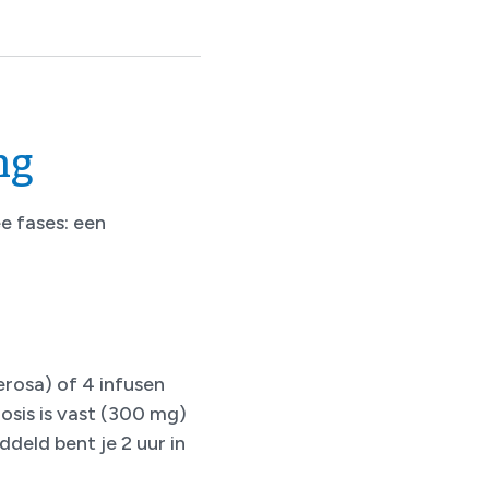
ng
 fases: een
erosa) of 4 infusen
osis is vast (300 mg)
eld bent je 2 uur in