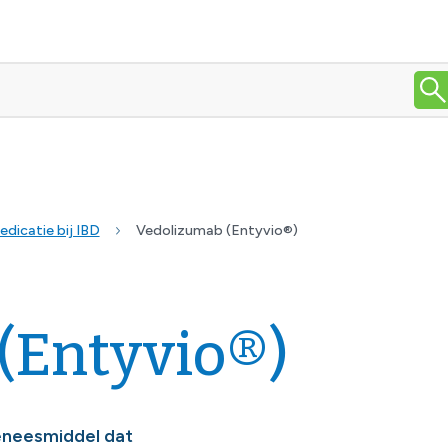
edicatie bij IBD
Vedolizumab (Entyvio®)
(Entyvio®)
geneesmiddel dat