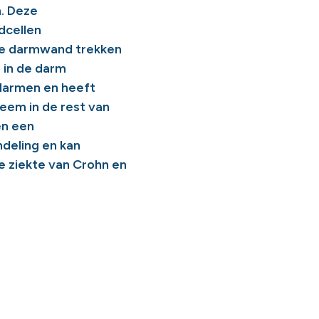
n. Deze
dcellen
 de darmwand trekken
 in de darm
 darmen en heeft
eem in de rest van
en een
deling en kan
e ziekte van Crohn en