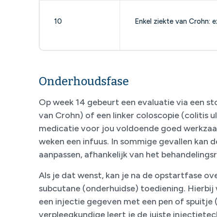
10
Enkel ziekte van Crohn: e
Onderhoudsfase
Op week 14 gebeurt een evaluatie via een st
van Crohn) of een linker coloscopie (colitis u
medicatie voor jou voldoende goed werkzaam
weken een infuus. In sommige gevallen kan de
aanpassen, afhankelijk van het behandelingsr
Als je dat wenst, kan je na de opstartfase o
subcutane (onderhuidse) toediening. Hierbi
een injectie gegeven met een pen of spuitje
verpleegkundige leert je de juiste injectiete