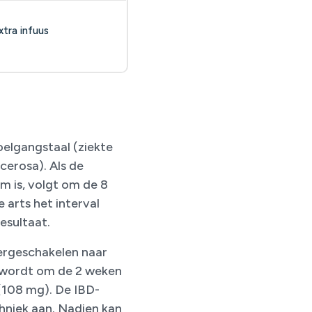
xtra infuus
oelgangstaal (ziekte
lcerosa). Als de
 is, volgt om de 8
 arts het interval
esultaat.
vergeschakelen naar
j wordt om de 2 weken
 (108 mg). De IBD-
chniek aan. Nadien kan