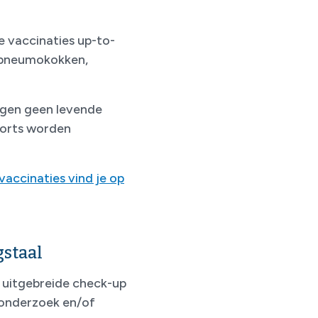
je vaccinaties up-to-
n pneumokokken,
ogen geen levende
koorts worden
accinaties vind je op
staal
 uitgebreide check-up
gonderzoek en/of