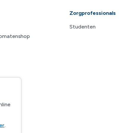
Zorgprofessionals
Studenten
tomatenshop
nline
ier
.