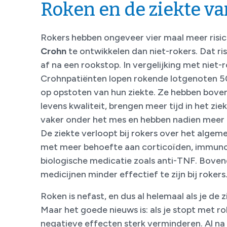
Roken en de ziekte v
Rokers hebben ongeveer vier maal meer risi
Crohn
te ontwikkelen dan niet-rokers. Dat r
af na een rookstop. In vergelijking met niet
Crohnpatiënten lopen rokende lotgenoten 50
op opstoten van hun ziekte. Ze hebben bove
levens kwaliteit, brengen meer tijd in het zi
vaker onder het mes en hebben nadien meer r
De ziekte verloopt bij rokers over het algem
met meer behoefte aan corticoïden, immuno
biologische medicatie zoals anti-TNF. Bovend
medicijnen minder effectief te zijn bij rokers
Roken is nefast, en dus al helemaal als je de 
Maar het goede nieuws is: als je stopt met ro
negatieve effecten sterk verminderen. Al na