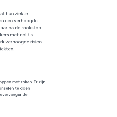
at hun ziekte
llen een verhoogde
 jaar na de rookstop
ers met colitis
rk verhoogde risico
iekten.
oppen met roken. Er zijn
jnselen te doen
inevervangende