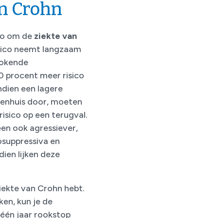
an Crohn
co om de
ziekte van
isico neemt langzaam
-rokende
 procent meer risico
ndien een lagere
ekenhuis door, moeten
isico op een terugval.
een ook agressiever,
suppressiva en
ien lijken deze
.
ziekte van Crohn hebt.
ken, kun je de
 één jaar rookstop