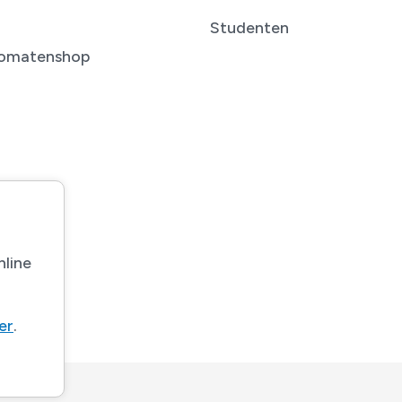
Studenten
tomatenshop
nline
ier
.