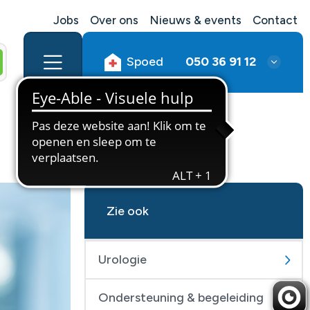
Jobs
Over ons
Nieuws & events
Contact
Spoed
050 36 91 12
Zie ook
Urologie
Ondersteuning & begeleiding