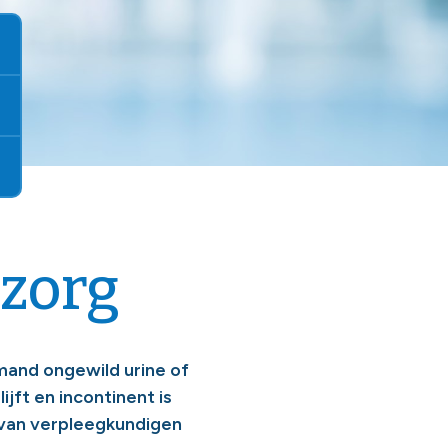
ezorg
mand ongewild urine of
ijft en incontinent is
 van verpleegkundigen