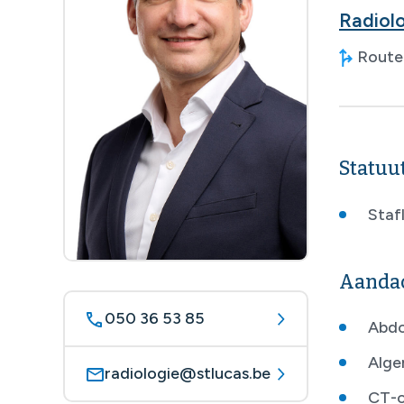
Radiol
Route 
Statuu
Stafl
Aanda
050 36 53 85
Abdo
Alge
radiologie@stlucas.be
CT-c