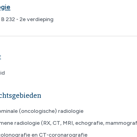
ogie
B 232 - 2e verdieping
t
id
chtsgebieden
minale (oncologische) radiologie
mene radiologie (RX, CT, MRI, echografie, mammografi
olonografie en CT-coronarografie