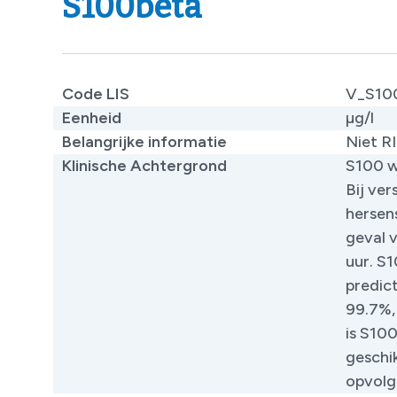
S100beta
Code LIS
V_S10
Eenheid
µg/l
Belangrijke informatie
​Niet R
Klinische Achtergrond
​S100 
Bij ve
hersens
geval 
uur. S
predic
99.7%, 
is S10
geschi
opvolg