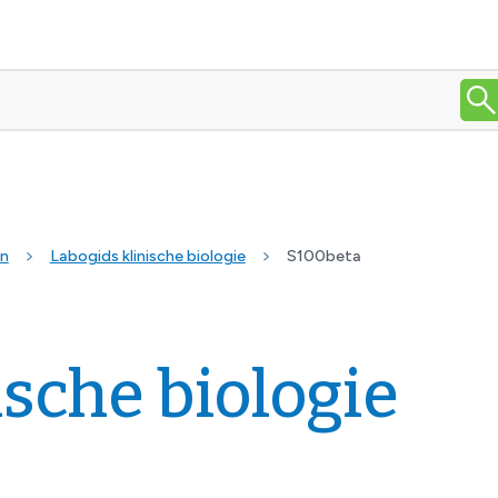
en
Labogids klinische biologie
S100beta
ische biologie