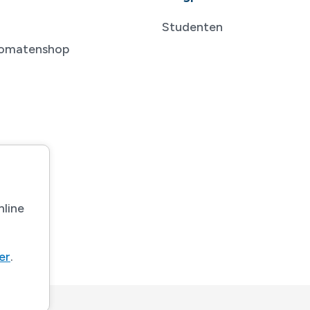
Studenten
tomatenshop
nline
ier
.