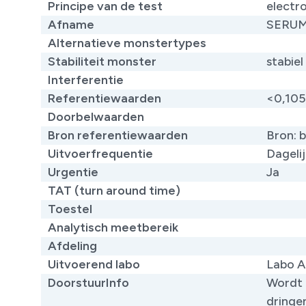
Principe van de test
​elect
Afname
SERU
Alternatieve monstertypes
Stabiliteit monster
stabiel
Interferentie
Referentiewaarden
​<0,10
Doorbelwaarden
Bron referentiewaarden
​Bron: 
Uitvoerfrequentie
Dageli
Urgentie
Ja
TAT (turn around time)
Toestel
Analytisch meetbereik
Afdeling
Uitvoerend labo
Labo A
DoorstuurInfo
Wordt 
dringe