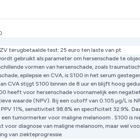
0
IZV terugbetaalde test: 25 euro ten laste van pt
wordt gebruikt als parameter om hersenschade te objec
rschillende vormen van hersenschade, zoals traumatisc
chade, epilepsie en CVA, is S100 in het serum gestegen
van CVA stijgt S100 binnen de 8 uur en blijft hoog ged
100 heeft voor hersenschade voornamelijk een negatie
tieve waarde (NPV). Bij een cutoff van 0.105 µg/L is 
PPV 11%, sensitiviteit 98.8% en specificiteit 32.9%. D
0 een tumormerker voor maligne melanoom . S100 is ni
kt voor diagnose van maligne melanoom, maar wel voo
ing van ziekteprogressie