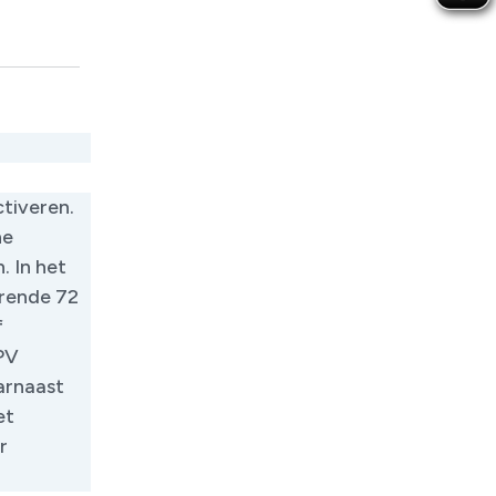
tiveren.
he
. In het
urende 72
f
NPV
aarnaast
et
r