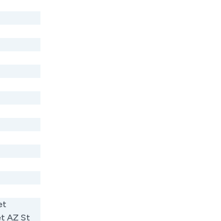
et
et AZ St