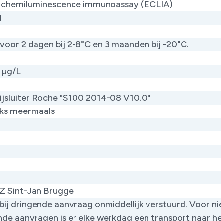
rochemiluminescence immunoassay (ECLIA)
M
 voor 2 dagen bij 2-8°C en 3 maanden bij -20°C.
5 µg/L
bijsluiter Roche "S100 2014-08 V10.0"
jks meermaals
Z Sint-Jan Brugge
bij dringende aanvraag onmiddellijk verstuurd. Voor ni
nde aanvragen is er elke werkdag een transport naar h