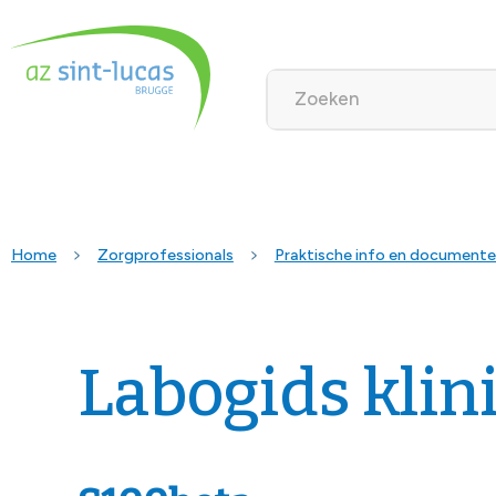
Home
Zorgprofessionals
Praktische info en document
Labogids klin