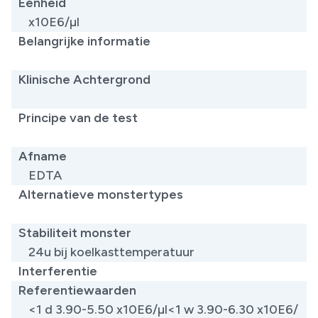
Eenheid
x10E6/µl
Belangrijke informatie
​
Klinische Achtergrond
​
Principe van de test
​
Afname
EDTA
Alternatieve monstertypes
​
Stabiliteit monster
24u bij koelkasttemperatuur
Interferentie
Referentiewaarden
<1 d 3.90-5.50 x10E6/µl<1 w 3.90-6.30 x10E6/