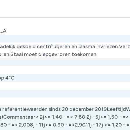
_A
dadelijk gekoeld centrifugeren en plasma invriezen.Ver
oren.Staal moet diepgevroren toekomen.​
op 4°C
 referentiewaarden sinds 20 december 2019​Leeftijd​
)​Commentaar​< 2j​>= 1,40 - =< 7,80 ​​2j - 5j​>= 1,50 - =< 3
80 - =< 2,00​​8j - 11j​>= 0,90 - =<2,90​​11j - 17j ​>= 1,20 - =