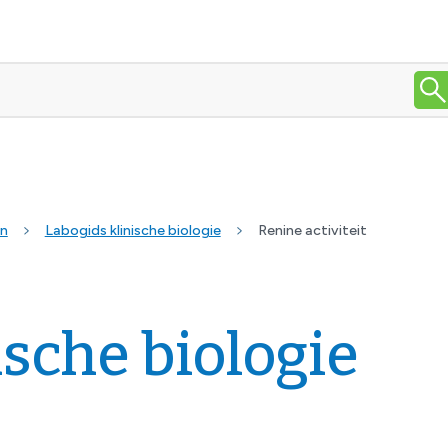
en
Labogids klinische biologie
Renine activiteit
ische biologie