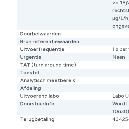
>= 18j​
rechts
µg/L/h
ongeve
Doorbelwaarden
Bron referentiewaarden
Uitvoerfrequentie
1 x per
Urgentie
Neen
TAT (turn around time)
Toestel
Analytisch meetbereik
Afdeling
Uitvoerend labo
Labo U
DoorstuurInfo
Wordt 
10u30
Terugbetaling
43425