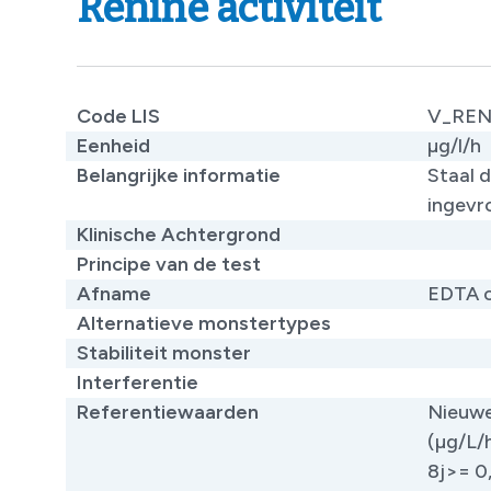
Renine activiteit
Code LIS
V_REN
Eenheid
µg/l/h
Belangrijke informatie
Staal 
ingevr
Klinische Achtergrond
Principe van de test
Afname
EDTA 
Alternatieve monstertypes
Stabiliteit monster
Interferentie
Referentiewaarden
Nieuwe
(µg/L/h
8j​>= 0,