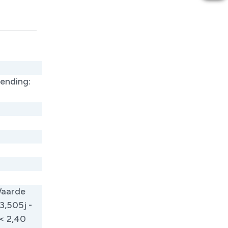
zending:
Waarde
,50​​5j -
< 2,40​​