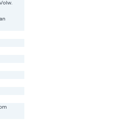
)Volw.
van
(om