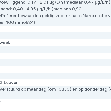
​Volw. liggend: 0,17 - 2,01 µg/L/h (mediaan 0,47 µg/L/h
taand: 0,40 - 4,95 µg/L/h (mediaan 0,90
)Referentiewaarden geldig voor urinaire Na-excretie 
er 100 mmol/24h.
 week
Z Leuven
verstuurd op maandag (om 10u30) en op donderdag 
)
4