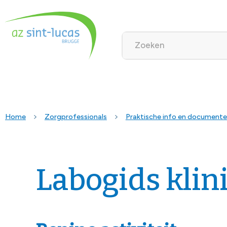
Home
Zorgprofessionals
Praktische info en document
Labogids klin