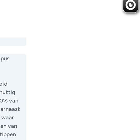
rpus
oïd
 nuttig
20% van
aarnaast
, waar
ken van
tippen