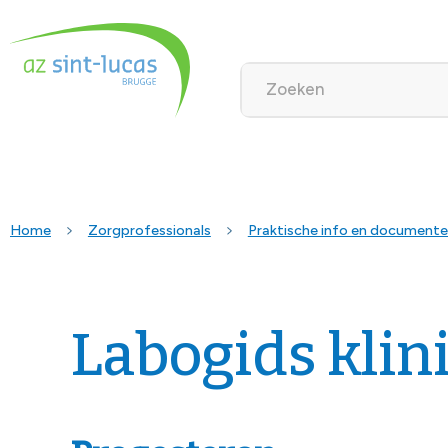
Home
Zorgprofessionals
Praktische info en document
Labogids klin