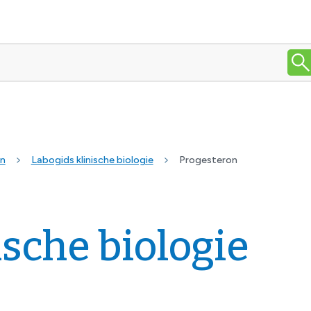
en
Labogids klinische biologie
Progesteron
ische biologie