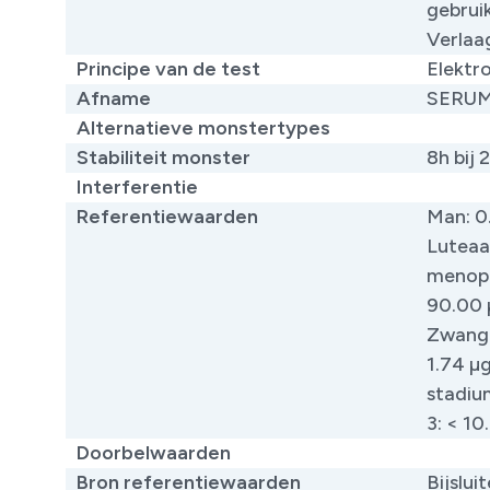
gebrui
Verlaa
Principe van de test
Elektr
Afname
SERU
Alternatieve monstertypes
Stabiliteit monster
8h bij 
Interferentie
Referentiewaarden
Man: 0.
Luteaal
menopau
90.00 
Zwange
1.74 µg
stadium
3: < 10
Doorbelwaarden
Bron referentiewaarden
Bijslu