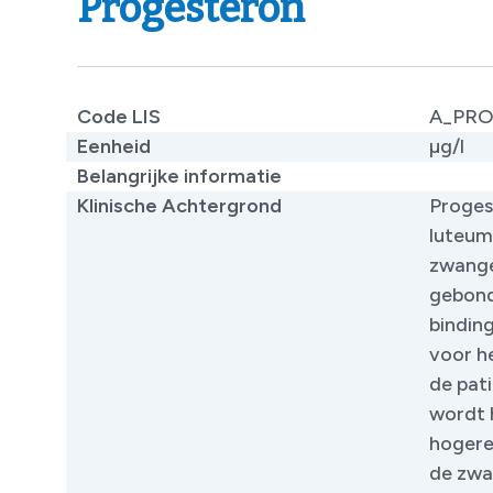
Progesteron
Code LIS
A_PR
Eenheid
µg/l
Belangrijke informatie
Klinische Achtergrond
Proges
luteum
zwange
gebond
binding
voor h
de pati
wordt h
hogere
de zwa