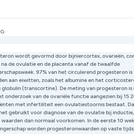
OG
teron wordt gevormd door bijniercortex, ovarieën, co
 na de ovulatie en de placenta vanaf de twaalfde
rschapsweek. 97% van het circulerend progesteron is
en aan eiwitten, zoals het albumine en het corticoster
 globulin (transcortine). De meting van progesteron is
et onderzoek van de ovariële functie aangezien bij 15 
ënten met infertiliteit een ovulatiestoornis bestaat. D
et gebruikt voor diagnose van de ovulatie bij inductie
 waarden dan normaal voorkomen. In de eerste 10 we
ngerschap worden progesteronwaarden op vaste tijds