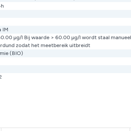
4h
a IM
60.00 µg/l Bij waarde > 60.00 µg/l wordt staal manueel
erdund zodat het meetbereik uitbreidt
mie (BIO)
2