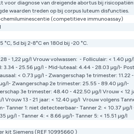
kt voor diagnose van dreigende abortus bij risicopatië
gde waarden treden op bij corpus luteum disfuncties.
ochemiluminescentie (competitieve immunoassay)
M
25 °C, 5d bij 2-8°C en 180d bij -20 °C.
28 - 1,22 µg/l Vrouw volwassen: - Folliculair: < 1.40 µg/
: 3.34 - 25.56 µg/l - Mid-luteaal: 4.44 - 28.03 µg/l- Pos
saal: < 0.73 µg/l - Zwangerschap 1e trimester: 11.22 -
µg/l- Zwangerschap 2e trimester: 25.55 - 89.40 µg/l-
rschap 3e trimester: 48.40 - 422.50 µg/l Vrouw < 12 ja
/l Vrouw 13 - 21 jaar: < 12.40 µg/l Vrouw volgens Tann
- Tanner 1: niet detecteerbaar- Tanner 2: < 10.37 µg/l
.35 µg/l - Tanner 4: < 8.66 µg/l- Tanner 5: < 15.51 µg/l
iter kit Siemens (REF 10995660 )