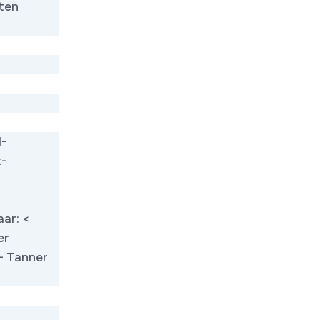
nten
l-
t-
ar: <
er
 - Tanner