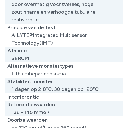
door overmatig vochtverlies, hoge
zoutinname en verhoogde tubulaire
reabsorptie.
Principe van de test
A-LYTE®Integrated Multisensor
Technology(IMT)
Afname
SERUM
Alternatieve monstertypes
Lithiumheparineplasma.
Stabiliteit monster
1 dagen op 2-8°C, 30 dagen op -20°C
Interferentie
Referentiewaarden
136 - 145 mmol/l
Doorbelwaarden
=< 120 mmol/l en >= 150 mmol/l