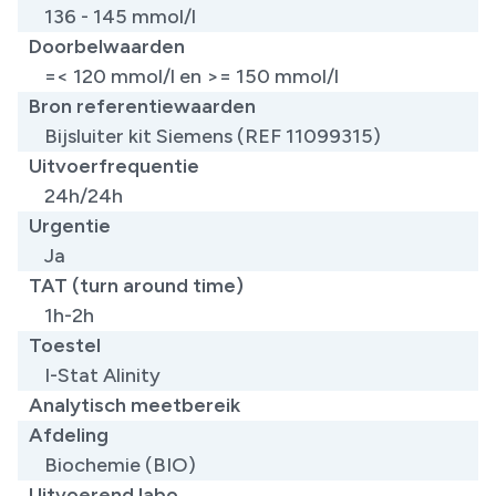
136 - 145 mmol/l
Doorbelwaarden
=< 120 mmol/l en >= 150 mmol/l
Bron referentiewaarden
​Bijsluiter kit Siemens (REF 11099315)
Uitvoerfrequentie
24h/24h
Urgentie
Ja
TAT (turn around time)
1h-2h
Toestel
I-Stat Alinity
Analytisch meetbereik
Afdeling
Biochemie (BIO)
Uitvoerend labo