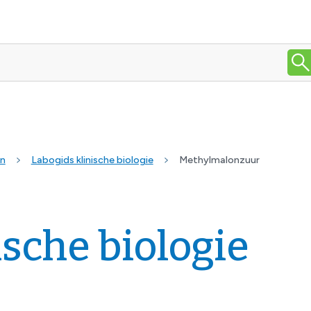
en
Labogids klinische biologie
Methylmalonzuur
ische biologie