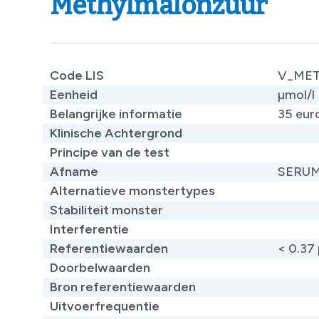
Methylmalonzuur
Code LIS
V_ME
Eenheid
µmol/l
Belangrijke informatie
35 euro
Klinische Achtergrond
Principe van de test
Afname
SERU
Alternatieve monstertypes
Stabiliteit monster
Interferentie
Referentiewaarden
​< 0.37
Doorbelwaarden
Bron referentiewaarden
Uitvoerfrequentie