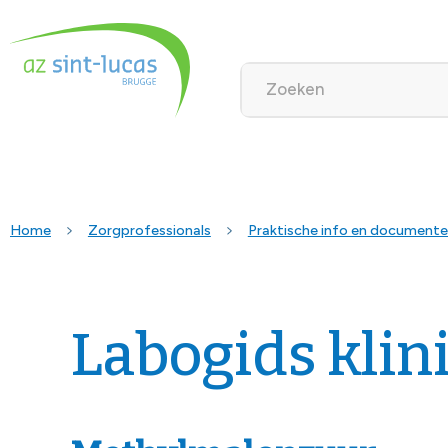
Home
Zorgprofessionals
Praktische info en document
Labogids klin