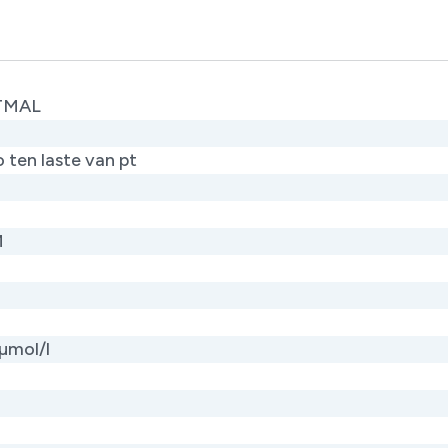
TMAL
 ten laste van pt​
M
 µmol/l