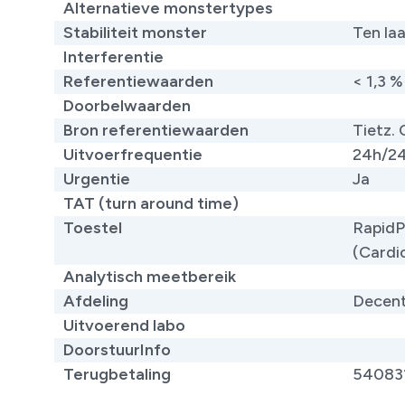
Alternatieve monstertypes
​
Stabiliteit monster
Ten la
Interferentie
Referentiewaarden
< 1,3 %
Doorbelwaarden
Bron referentiewaarden
Tietz. 
Uitvoerfrequentie
24h/2
Urgentie
Ja
TAT (turn around time)
Toestel
RapidP
(Cardi
Analytisch meetbereik
Afdeling
Decent
Uitvoerend labo
DoorstuurInfo
Terugbetaling
54083