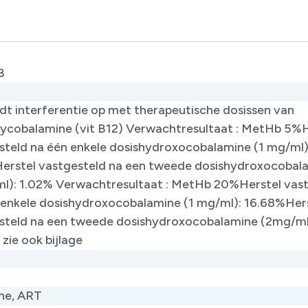
B
edt interferentie op met therapeutische dosissen van
ycobalamine (vit B12) Verwachtresultaat : MetHb 5%H
steld na één enkele dosishydroxocobalamine (1 mg/ml)
erstel vastgesteld na een tweede dosishydroxocobal
l): 1.02% Verwachtresultaat : MetHb 20%Herstel vas
 enkele dosishydroxocobalamine (1 mg/ml): 16.68%Her
steld na een tweede dosishydroxocobalamine (2mg/ml
zie ook bijlage
ne, ART