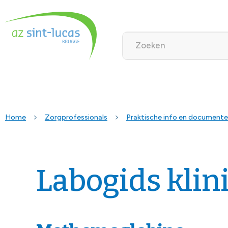
Home
Zorgprofessionals
Praktische info en document
Labogids klin