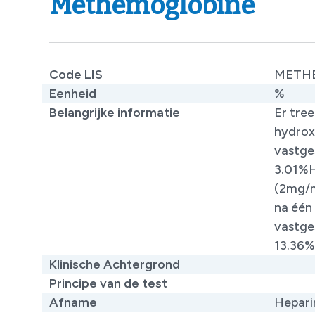
Methemoglobine
Code LIS
METH
Eenheid
%
Belangrijke informatie
Er tre
hydrox
vastge
3.01%H
(2mg/m
na één
vastge
13.36% 
Klinische Achtergrond
​
Principe van de test
​
Afname
Hepari