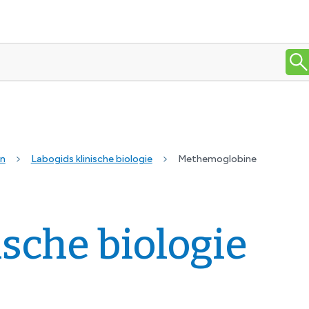
en
Labogids klinische biologie
Methemoglobine
ische biologie