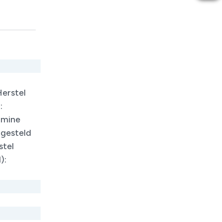
erstel
:
amine
tgesteld
stel
):