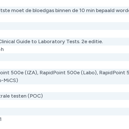
atste moet de bloedgas binnen de 10 min bepaald word
Clinical Guide to Laboratory Tests. 2e editie.
4h
oint 500e (IZA), RapidPoint 500e (Labo), RapidPoint
o-MiCS)
rale testen (POC)
1