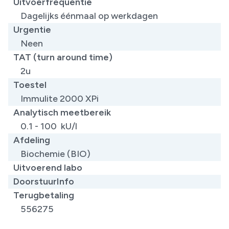
Uitvoerfrequentie
Dagelijks éénmaal op werkdagen
Urgentie
Neen
TAT (turn around time)
2u
Toestel
Immulite 2000 XPi
Analytisch meetbereik
0.1 - 100 kU/l
Afdeling
Biochemie (BIO)
Uitvoerend labo
DoorstuurInfo
Terugbetaling
556275