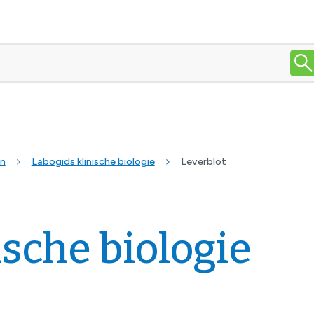
en
Labogids klinische biologie
Leverblot
ische biologie