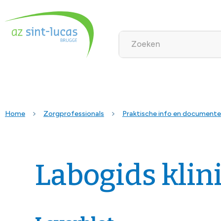
Home
Zorgprofessionals
Praktische info en document
Labogids klin