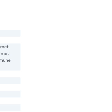
e met
e met
mmune