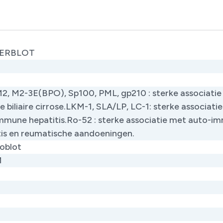
VERBLOT
2, M2-3E(BPO), Sp100, PML, gp210 : sterke associati
e biliaire cirrose.LKM-1, SLA/LP, LC-1: sterke associati
mmune hepatitis.Ro-52 : sterke associatie met auto-i
tis en reumatische aandoeningen.
oblot
M