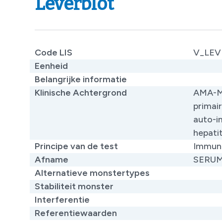
Leverblot
Code LIS
V_LE
Eenheid
Belangrijke informatie
Klinische Achtergrond
​AMA-M
primair
auto-i
hepati
Principe van de test
​Immun
Afname
SERU
Alternatieve monstertypes
Stabiliteit monster
Interferentie
Referentiewaarden