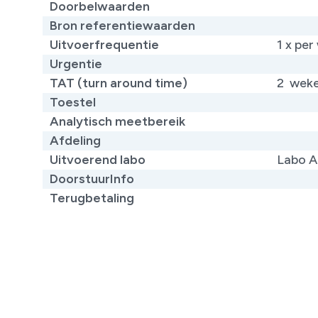
Doorbelwaarden
Bron referentiewaarden
Uitvoerfrequentie
1 x per
Urgentie
TAT (turn around time)
2 wek
Toestel
Analytisch meetbereik
Afdeling
Uitvoerend labo
Labo A
DoorstuurInfo
Terugbetaling