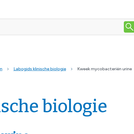
en
Labogids klinische biologie
Kweek mycobacteriën urine
ische biologie