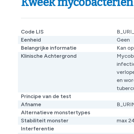
Kweek mycobacteriën
Code LIS
B_URI
Eenheid
Geen
Belangrijke informatie
Kan op
Klinische Achtergrond
Mycoba
infecti
verlop
en wor
tubercu
Principe van de test
Afname
B_URI
Alternatieve monstertypes
Stabiliteit monster
max 24
Interferentie