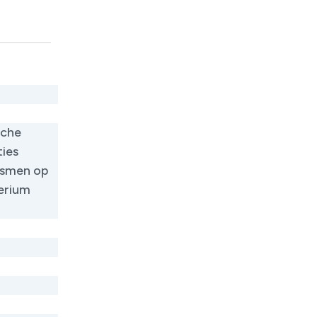
sche
ties
ismen op
erium