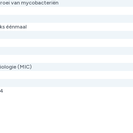
roei van mycobacteriën
jks éénmaal
iologie (MIC)
4