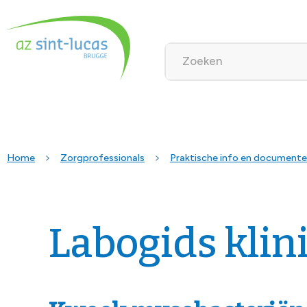
Home
Zorgprofessionals
Praktische info en document
Labogids klin