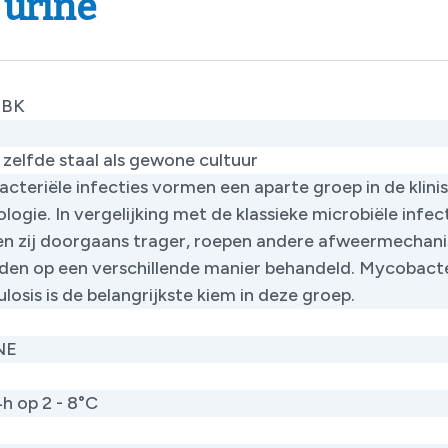
 urine
_BK
 zelfde staal als gewone cultuur
cteriële infecties vormen een aparte groep in de klini
ologie. In vergelijking met de klassieke microbiële infec
en zij doorgaans trager, roepen andere afweermechan
den op een verschillende manier behandeld. Mycobact
losis is de belangrijkste kiem in deze groep.
NE
h op 2 - 8°C