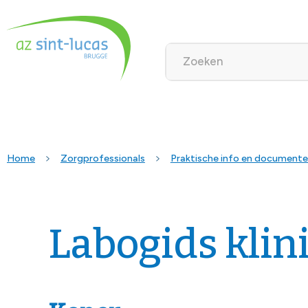
Home
Zorgprofessionals
Praktische info en document
Labogids klin