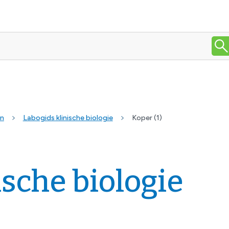
en
Labogids klinische biologie
Koper (1)
ische biologie