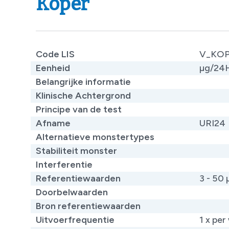
Koper
Code LIS
V_KO
Eenheid
µg/24
Belangrijke informatie
​
Klinische Achtergrond
​
Principe van de test
​
Afname
URI24
Alternatieve monstertypes
​
Stabiliteit monster
Interferentie
Referentiewaarden
3 - 50
Doorbelwaarden
Bron referentiewaarden
Uitvoerfrequentie
1 x per