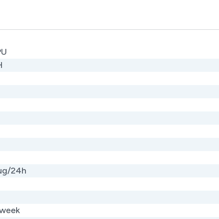
PU
H
 µg/24h
 week