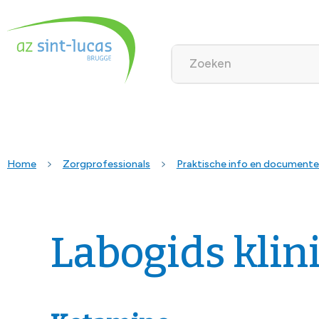
Home
Zorgprofessionals
Praktische info en document
Labogids klin