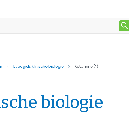
en
Labogids klinische biologie
Ketamine (1)
ische biologie