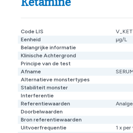
Ketamine
Code LIS
V_KET
Eenheid
µg/L
Belangrijke informatie
Klinische Achtergrond
Principe van de test
Afname
SERU
Alternatieve monstertypes
Stabiliteit monster
Interferentie
Referentiewaarden
​Analge
Doorbelwaarden
Bron referentiewaarden
Uitvoerfrequentie
1 x per