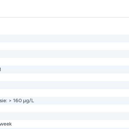
M
sie: > 160 µg/L
 week