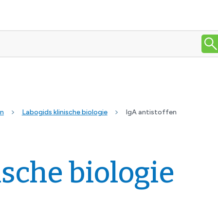
en
Labogids klinische biologie
IgA antistoffen
ische biologie