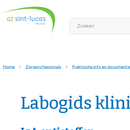
Home
Zorgprofessionals
Praktische info en document
Labogids klin