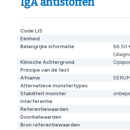
IgA antistoffen
Code LIS
Eenheid
Belangrijke informatie
66.50 
(diagn
Klinische Achtergrond
Opspor
Principe van de test
​
Afname
SERU
Alternatieve monstertypes
​
Stabiliteit monster
onbepe
Interferentie
Referentiewaarden
​
Doorbelwaarden
Bron referentiewaarden
​