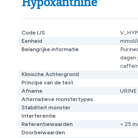
Hypoxanthine
Code LIS
V_HY
Eenheid
mmol/m
Belangrijke informatie
Purines
dagen p
caffeï
Klinische Achtergrond
Principe van de test
Afname
URINE
Alternatieve monstertypes
Stabiliteit monster
Interferentie
Referentiewaarden
< 25 m
Doorbelwaarden