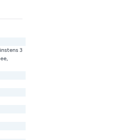
instens 3
hee,