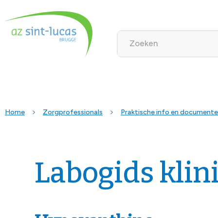
Home
Zorgprofessionals
Praktische info en document
Labogids klin