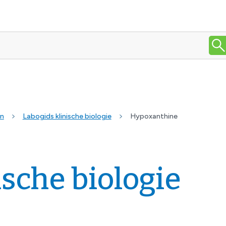
en
Labogids klinische biologie
Hypoxanthine
ische biologie