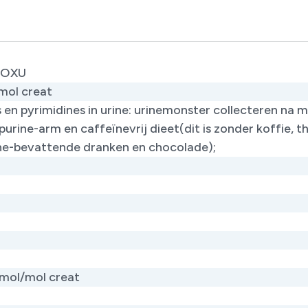
POXU
ol creat
 en pyrimidines in urine: urinemonster collecteren na m
urine-arm en caffeïnevrij dieet(dit is zonder koffie, t
ne-bevattende dranken en chocolade);
mol/mol creat