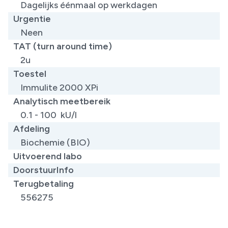
Dagelijks éénmaal op werkdagen
Urgentie
Neen
TAT (turn around time)
2u
Toestel
Immulite 2000 XPi
Analytisch meetbereik
0.1 - 100 kU/l
Afdeling
Biochemie (BIO)
Uitvoerend labo
DoorstuurInfo
Terugbetaling
556275