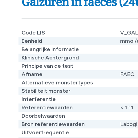
Galzuren in faeces (24
Code LIS
V_GAL
Eenheid
mmol/
Belangrijke informatie
Klinische Achtergrond
Principe van de test
Afname
FAEC.
Alternatieve monstertypes
Stabiliteit monster
Interferentie
Referentiewaarden
​< 1.11
Doorbelwaarden
Bron referentiewaarden
​Labog
Uitvoerfrequentie