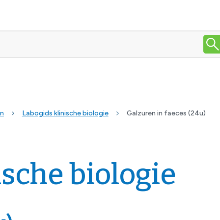
en
Labogids klinische biologie
Galzuren in faeces (24u)
ische biologie