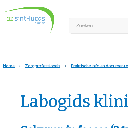
Home
Zorgprofessionals
Praktische info en document
Labogids klin