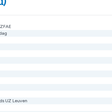
u)
ZFAE
dag
ids UZ Leuven