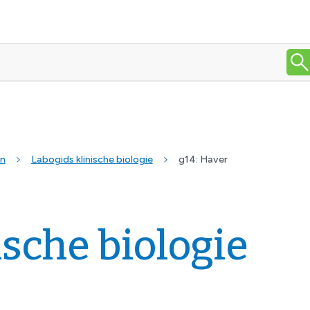
en
Labogids klinische biologie
g14: Haver
ische biologie