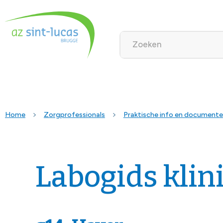
Home
Zorgprofessionals
Praktische info en document
Labogids klin