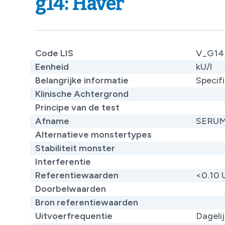
g14: Haver
Code LIS
V_G14
Eenheid
kU/l
Belangrijke informatie
Specifi
Klinische Achtergrond
​
Principe van de test
​
Afname
SERU
Alternatieve monstertypes
​
Stabiliteit monster
Interferentie
Referentiewaarden
<0.10 
Doorbelwaarden
Bron referentiewaarden
​
Uitvoerfrequentie
Dageli