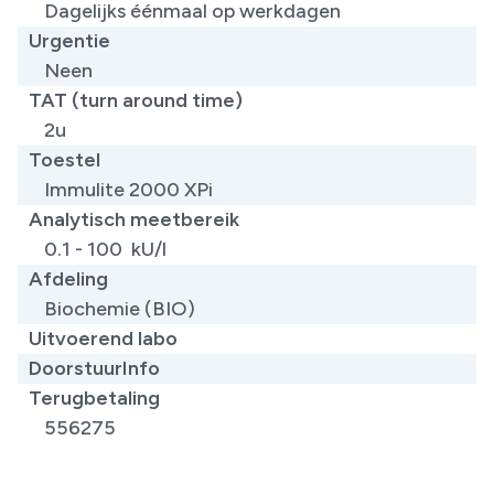
Dagelijks éénmaal op werkdagen
Urgentie
Neen
TAT (turn around time)
2u
Toestel
Immulite 2000 XPi
Analytisch meetbereik
0.1 - 100 kU/l
Afdeling
Biochemie (BIO)
Uitvoerend labo
DoorstuurInfo
Terugbetaling
556275