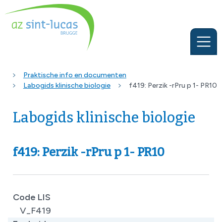
Praktische info en documenten
Labogids klinische biologie
f419: Perzik -rPru p 1- PR10
Labogids klinische biologie
f419: Perzik -rPru p 1- PR10
Code LIS
V_F419