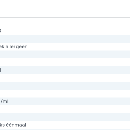
3
ek allergeen
M
U/ml
jks éénmaal