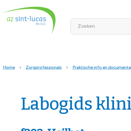
Home
Zorgprofessionals
Praktische info en document
Labogids klin