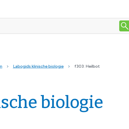
en
Labogids klinische biologie
f303: Heilbot
ische biologie