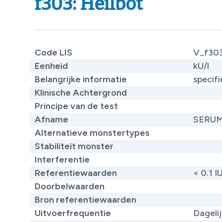
f303: Heilbot
Code LIS
V_f30
Eenheid
kU/l
Belangrijke informatie
specifi
Klinische Achtergrond
​
Principe van de test
Afname
SERU
Alternatieve monstertypes
Stabiliteit monster
Interferentie
Referentiewaarden
< 0.1 I
Doorbelwaarden
Bron referentiewaarden
Uitvoerfrequentie
Dageli