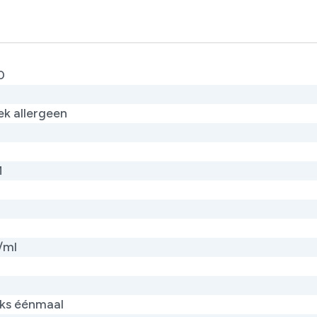
0
ek allergeen
M
/ml
jks éénmaal