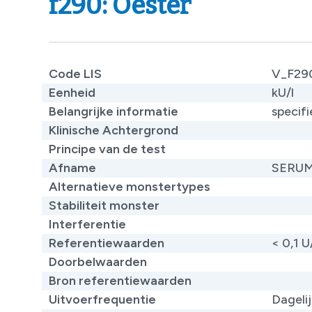
f290: Oester
Code LIS
V_F29
Eenheid
kU/l
Belangrijke informatie
specifi
Klinische Achtergrond
Principe van de test
Afname
SERU
Alternatieve monstertypes
Stabiliteit monster
Interferentie
Referentiewaarden
< 0,1 U
Doorbelwaarden
Bron referentiewaarden
Uitvoerfrequentie
Dageli