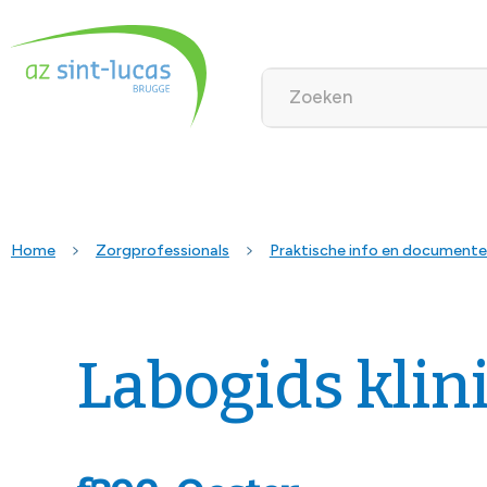
Home
Zorgprofessionals
Praktische info en document
Labogids klin