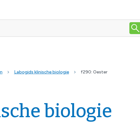
en
Labogids klinische biologie
f290: Oester
ische biologie