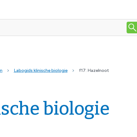
en
Labogids klinische biologie
f17: Hazelnoot
ische biologie