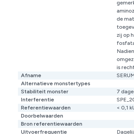
gemerk
aminoz
de matr
toegev
zij op
fosfat
Nadien
omgeze
is rec
Afname
SERU
Alternatieve monstertypes
​
Stabiliteit monster
7 dage
Interferentie
SPE_2
Referentiewaarden
< 0,1 k
Doorbelwaarden
Bron referentiewaarden
​
Uitvoerfrequentie
Dageli