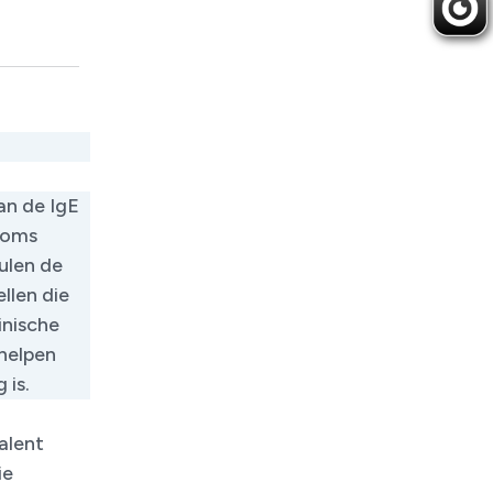
an de IgE
 soms
ulen de
llen die
inische
 helpen
 is.
alent
ie