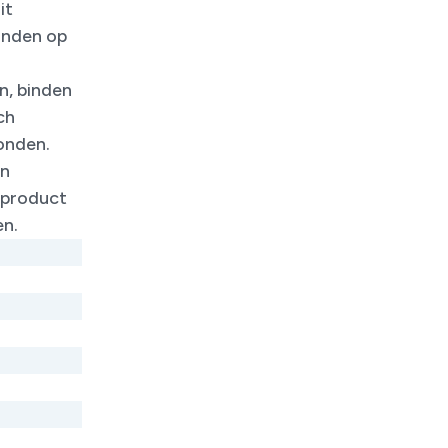
it
inden op
n, binden
ch
onden.
en
 product
fen.