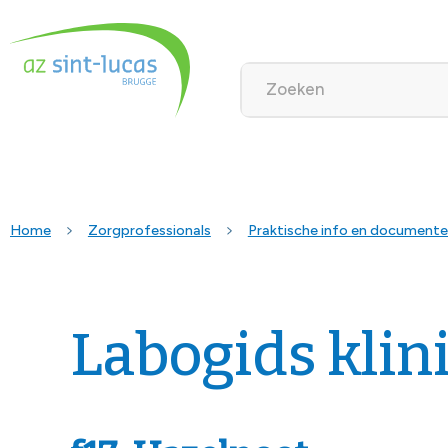
Home
Zorgprofessionals
Praktische info en document
Labogids klin