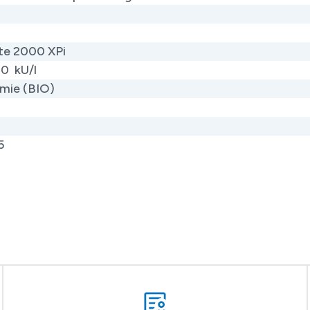
te 2000 XPi
00 kU/l
mie (BIO)
5