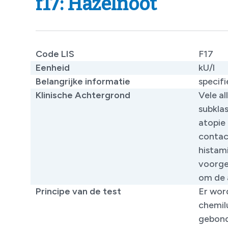
f17: Hazelnoot
Code LIS
F17
Eenheid
kU/l
Belangrijke informatie
specifi
Klinische Achtergrond
Vele a
subklas
atopie
contac
histami
voorge
om de a
Principe van de test
Er wor
chemil
gebond