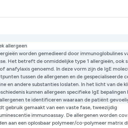
ek allergeen
llergieën worden gemedieerd door immunoglobulines v
se. Het betreft de onmiddelijke type 1 allergieën, ook
 of anafylaxis genoemd. In deze vorm zijn de IgE molec
tpunten tussen de allergenen en de gespecialiseerde ce
ne en andere substanties loslaten. In het licht van de kl
schiedenis kunnen allergeen specifieke IgE bepalingen
llergenen te identificeren waaraan de patiënt gevoelig
dt gebruik gemaakt van een vaste fase, tweezijdig
uminescentie immunoassay. De allergenen worden cov
en aan een oplosbaar polymeer/co-polymeer matrix d