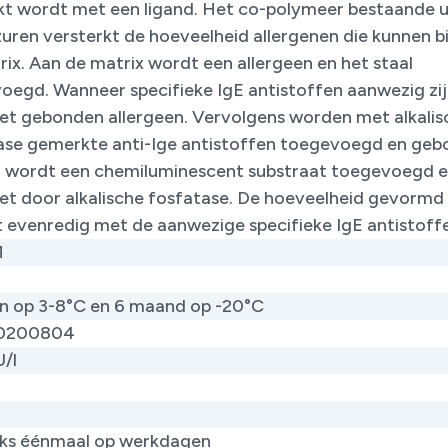
t wordt met een ligand. Het co-polymeer bestaande u
uren versterkt de hoeveelheid allergenen die kunnen b
ix. Aan de matrix wordt een allergeen en het staal
oegd. Wanneer specifieke IgE antistoffen aanwezig zij
 het gebonden allergeen. Vervolgens worden met alkalis
ase gemerkte anti-Ige antistoffen toegevoegd en geb
 wordt een chemiluminescent substraat toegevoegd 
t door alkalische fosfatase. De hoeveelheid gevormd
ht evenredig met de aanwezige specifieke IgE antistof
M
n op 3-8°C en 6 maand op -20°C
0200804
U/l
jks éénmaal op werkdagen