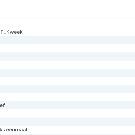
F_Kweek
ef
jks éénmaal