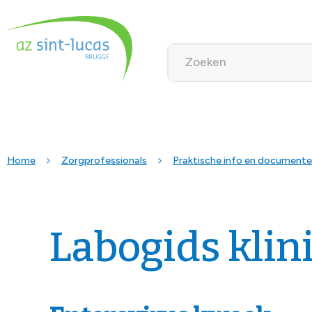
Home
Zorgprofessionals
Praktische info en document
Labogids klin