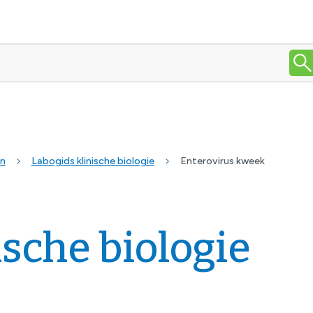
en
Labogids klinische biologie
Enterovirus kweek
ische biologie