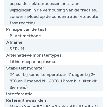
bepaalde ziekteprocessen ontstaan
wijzigingen in de verhouding van de fracties,
zonder invloed op de concentratie (vb. acute
fase reactie).
Principe van de test
Biuret methode
Afname
SERUM
Alternatieve monstertypes
Lithiumheparineplasma.
Stabiliteit monster
24 uur bij kamertemperatuur, 7 dagen bij 2-
8°C en 6 maand bij -20°C. (Bron: bijsluiter kit
Siemens)
Interferentie
Referentiewaarden
Man - Vrouw: 57 - 82 g/l < 4w: 46 - 68 g/l < 1j: