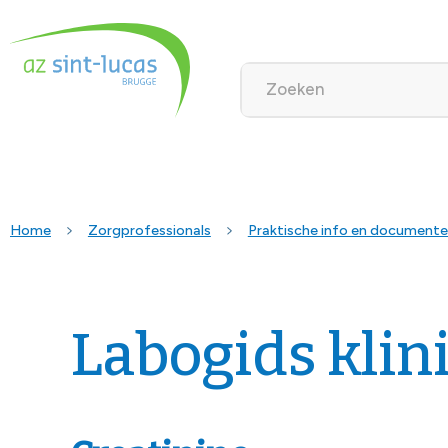
Home
Zorgprofessionals
Praktische info en document
Labogids klin