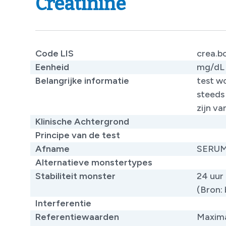
Creatinine
Code LIS
crea.b
Eenheid
mg/dL
Belangrijke informatie
​​test 
steeds
zijn va
Klinische Achtergrond
Principe van de test
Afname
SERU
Alternatieve monstertypes
Stabiliteit monster
24 uur
(Bron: 
Interferentie
Referentiewaarden
Maxima