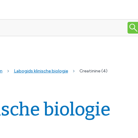
en
Labogids klinische biologie
Creatinine (4)
ische biologie