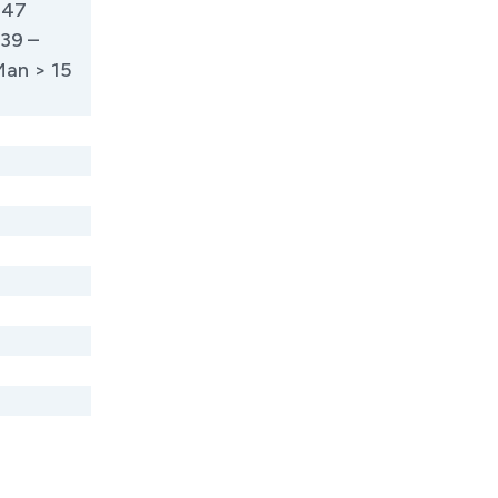
.47
.39 –
Man > 15