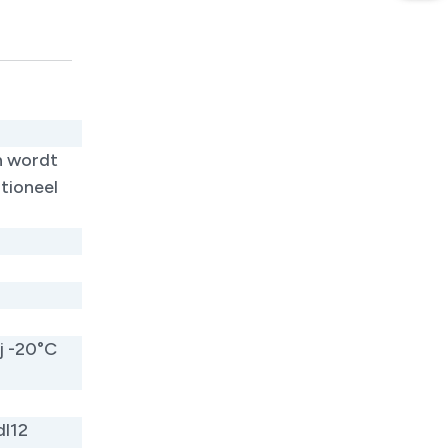
en wordt
tioneel
j -20°C
dl12