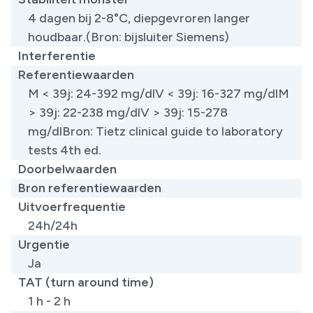
4 dagen bij 2-8°C, diepgevroren langer
houdbaar.(Bron: bijsluiter Siemens)
Interferentie
Referentiewaarden
​M < 39j: 24-392 mg/dlV < 39j: 16-327 mg/dlM
> 39j: 22-238 mg/dlV > 39j: 15-278
mg/dlBron: Tietz clinical guide to laboratory
tests 4th ed.
Doorbelwaarden
Bron referentiewaarden
Uitvoerfrequentie
24h/24h
Urgentie
Ja
TAT (turn around time)
1 h - 2 h