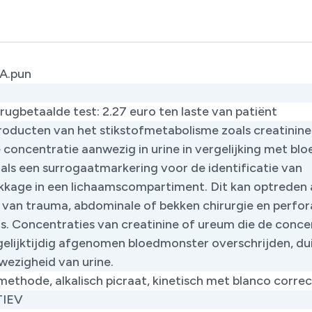
A.pun
rugbetaalde test: 2.27 euro ten laste van patiënt ​
oducten van het stikstofmetabolisme zoals creatinine z
concentratie aanwezig in urine in vergelijking met blo
 als een surrogaatmarkering voor de identificatie van
ekkage in een lichaamscompartiment. Dit kan optreden 
 van trauma, abdominale of bekken chirurgie en perfor
as. Concentraties van creatinine of ureum die de conce
 gelijktijdig afgenomen bloedmonster overschrijden, du
ezigheid van urine. ​
ethode, alkalisch picraat, kinetisch met blanco correc
IEV