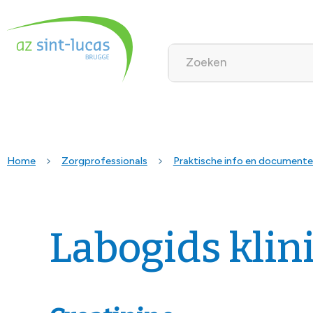
Home
Zorgprofessionals
Praktische info en document
Labogids klin