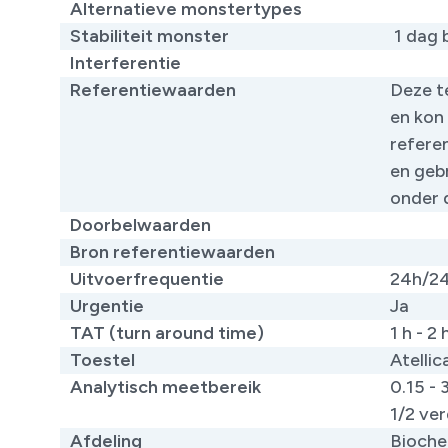
Alternatieve monstertypes
​
Stabiliteit monster
1 dag 
Interferentie
Referentiewaarden
Deze t
en kon
refere
en gebr
onder 
Doorbelwaarden
Bron referentiewaarden
​
Uitvoerfrequentie
24h/2
Urgentie
Ja
TAT (turn around time)
1 h - 2 
Toestel
Atelli
Analytisch meetbereik
0.15 -
1/2 ve
Afdeling
Bioche