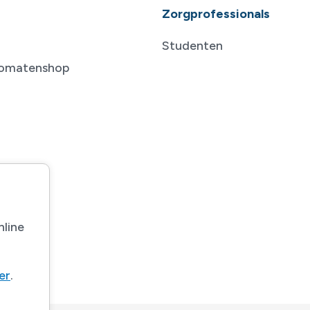
Zorgprofessionals
Studenten
tomatenshop
nline
ier
.