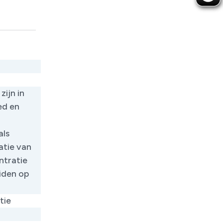
ijn in
ed en
als
atie van
ntratie
iden op
tie