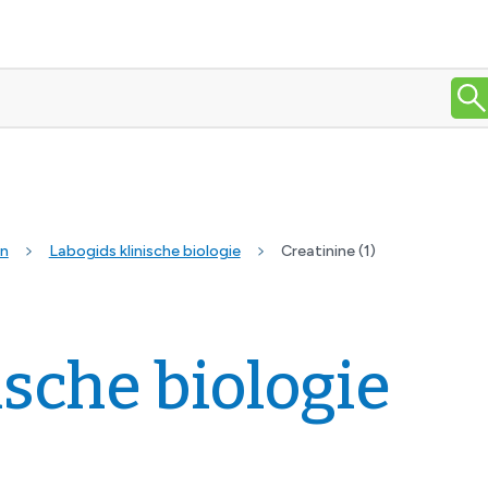
en
Labogids klinische biologie
Creatinine (1)
ische biologie