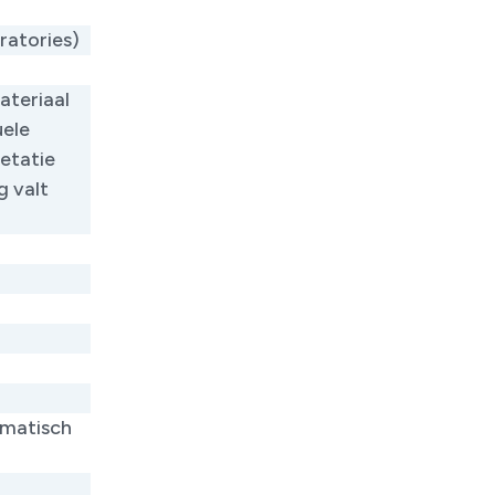
ratories)
ateriaal
uele
retatie
g valt
omatisch