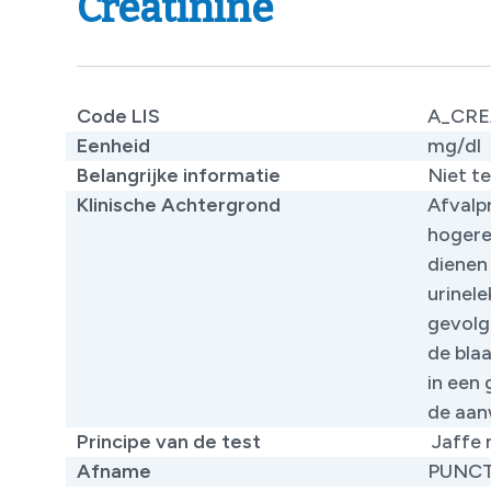
Creatinine
Code LIS
A_CRE
Eenheid
mg/dl
Belangrijke informatie
Niet te
Klinische Achtergrond
Afvalpr
hogere 
dienen
urinel
gevolg
de bla
in een
de aanw
Principe van de test
Jaffe m
Afname
PUNCT