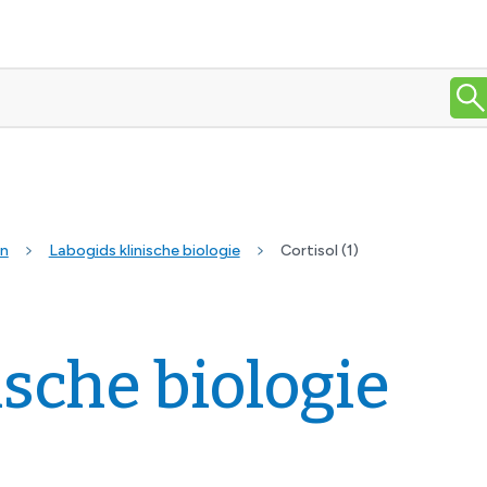
en
Labogids klinische biologie
Cortisol (1)
ische biologie