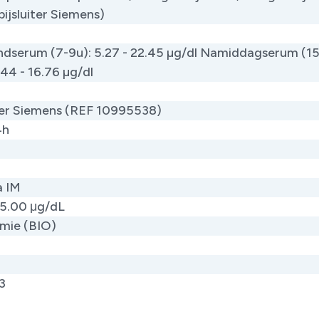
bijsluiter Siemens)
dserum (7-9u): 5.27 - 22.45 µg/dl Namiddagserum (15
.44 - 16.76 µg/dl ​
ter Siemens (REF 10995538) ​
4h
a IM
5.00 μg/dL
mie (BIO)
3