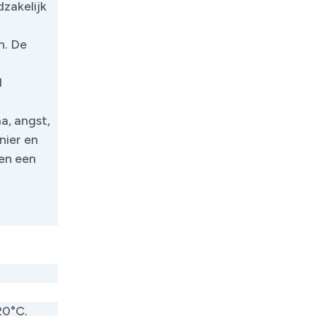
dzakelijk
n. De
d
a, angst,
nier en
en een
20°C.