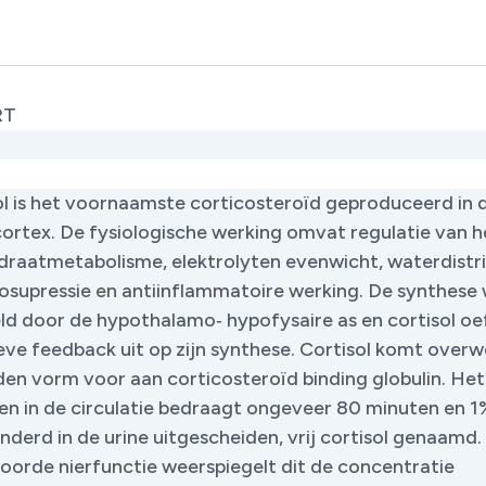
RT
ol is het voornaamste corticosteroïd geproduceerd in 
cortex. De fysiologische werking omvat regulatie van h
draatmetabolisme, elektrolyten evenwicht, waterdistri
supressie en anti­inflammatoire werking. De synthese
ld door de hypothalamo‑ hypofysaire as en cortisol oe
eve feedback uit op zijn synthese. Cortisol komt over
en vorm voor aan corticosteroïd binding globulin. Het
ven in de circulatie bedraagt ongeveer 80 minuten en 
derd in de urine uitgescheiden, vrij cortisol genaamd. 
oorde nierfunctie weerspiegelt dit de concentratie