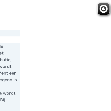
de
et
butie,
 wordt
fent een
wegend in
1% wordt
Bij