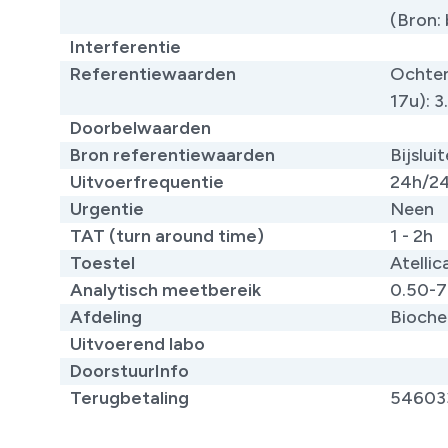
(Bron: 
Interferentie
Referentiewaarden
Ochten
17u): 3
Doorbelwaarden
Bron referentiewaarden
Bijslui
Uitvoerfrequentie
24h/2
Urgentie
Neen
TAT (turn around time)
1 - 2h
Toestel
Atellic
Analytisch meetbereik
0.50-7
Afdeling
Bioche
Uitvoerend labo
DoorstuurInfo
Terugbetaling
54603