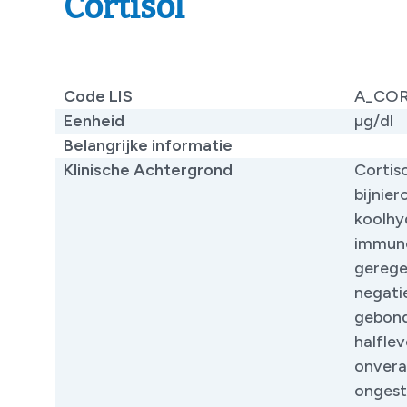
Cortisol
Code LIS
A_CO
Eenheid
µg/dl
Belangrijke informatie
Klinische Achtergrond
Cortis
bijnier
koolhy
immuno
gerege
negati
gebond
halfle
onveran
ongest