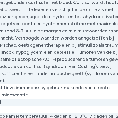
witgebonden cortisol in het bloed. Cortisol wordt hoof
oliseerd in de lever en verschijnt in de urine als met
onzuur geconjugeerde dihydro‑ en tetrahydroderivate
piegel vertoont een nycthemeraal ritme met maximale
n rond 8‑9 uur in de morgen en minimumwaarden ron
nacht. Verhoogde waarden worden aangetroffen bij
rschap, oestrogenentherapie en bij stimuli zoals traum
, shock, hypoglycemie en depressie. Tumoren van de bij
saire of ectopische ACTH producerende tumoren gev
oductie van cortisol (syndroom van Cushing), terwijl
rinsufficiëntie een onderproductie geeft (syndroom van
. ​
itieve immunoassay gebruik makende van directe
uminescentie
M
 op kamertemperatuur, 4 dagen bij 2-8°C, 7 dagen bij -