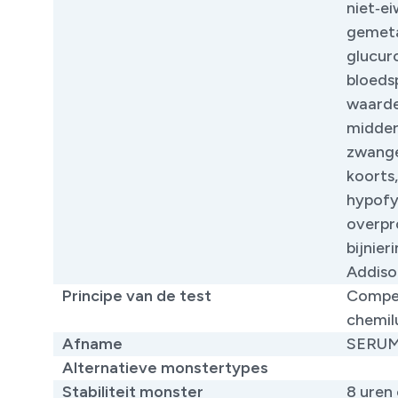
niet‑ei
gemetab
glucur
bloeds
waarde
midder
zwange
koorts
hypofy
overpr
bijnie
Addison)
Principe van de test
Compet
chemil
Afname
SERU
Alternatieve monstertypes
Stabiliteit monster
8 uren