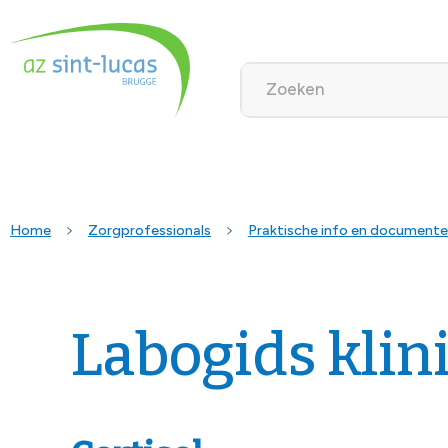
Home
Zorgprofessionals
Praktische info en document
Labogids klin