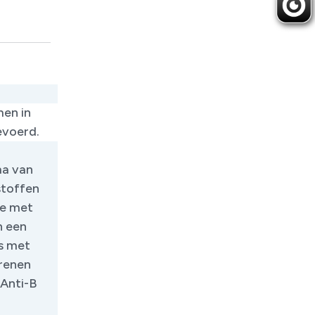
en in
evoerd.
ma van
stoffen
ie met
n een
fs met
orenen
 Anti-B