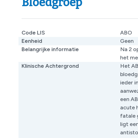
Bloedgroep
Code LIS
ABO
Eenheid
Geen
Belangrijke informatie
Na 2 o
het me
Klinische Achtergrond
Het AB
bloedg
ieder 
aanwez
een AB
acute 
fatale
ligt ee
antist