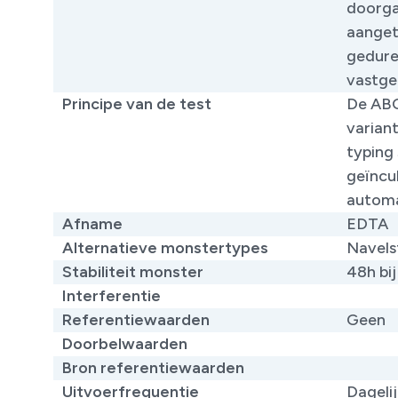
doorga
aanget
gedure
vastge
Principe van de test
De ABO
varian
typing
geïncu
automa
Afname
EDTA
Alternatieve monstertypes
Navels
Stabiliteit monster
48h bi
Interferentie
Referentiewaarden
Geen
Doorbelwaarden
Bron referentiewaarden
​
Uitvoerfrequentie
Dageli