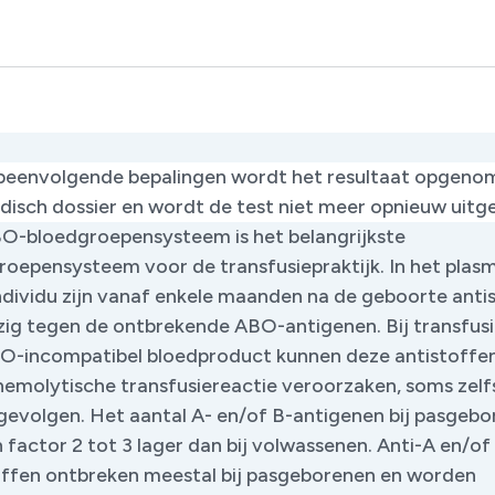
peenvolgende bepalingen wordt het resultaat opgenom
disch dossier en wordt de test niet meer opnieuw uitg
O-bloedgroepensysteem is het belangrijkste
roepensysteem voor de transfusiepraktijk. In het plas
individu zijn vanaf enkele maanden na de geboorte anti
ig tegen de ontbrekende ABO-antigenen. Bij transfus
O-incompatibel bloedproduct kunnen deze antistoffe
hemolytische transfusiereactie veroorzaken, soms zel
 gevolgen. Het aantal A- en/of B-antigenen bij pasgeb
n factor 2 tot 3 lager dan bij volwassenen. Anti-A en/of
offen ontbreken meestal bij pasgeborenen en worden