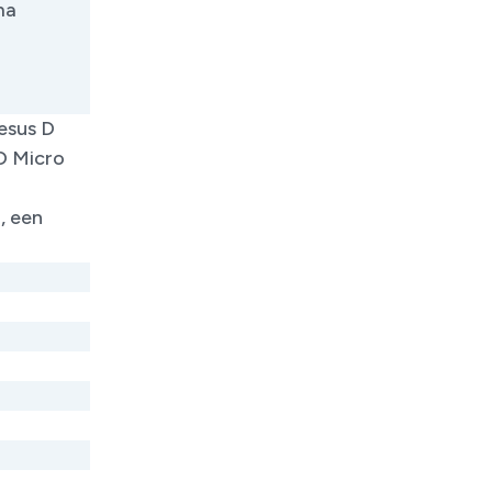
ma
esus D
D Micro
, een