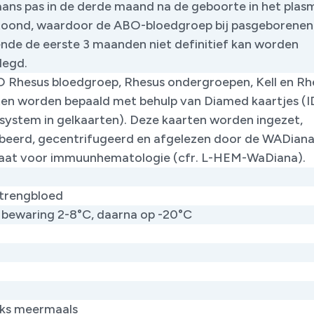
ans pas in de derde maand na de geboorte in het plas
oond, waardoor de ABO-bloedgroep bij pasgeborenen
nde de eerste 3 maanden niet definitief kan worden
legd.
 Rhesus bloedgroep, Rhesus ondergroepen, Kell en Rh
ten worden bepaald met behulp van Diamed kaartjes (I
 system in gelkaarten). Deze kaarten worden ingezet,
beerd, gecentrifugeerd en afgelezen door de WADiana
at voor immuunhematologie (cfr. L-HEM-WaDiana).
trengbloed
j bewaring 2-8°C, daarna op -20°C
jks meermaals