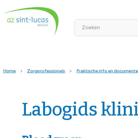
Home
Zorgprofessionals
Praktische info en document
Labogids klin