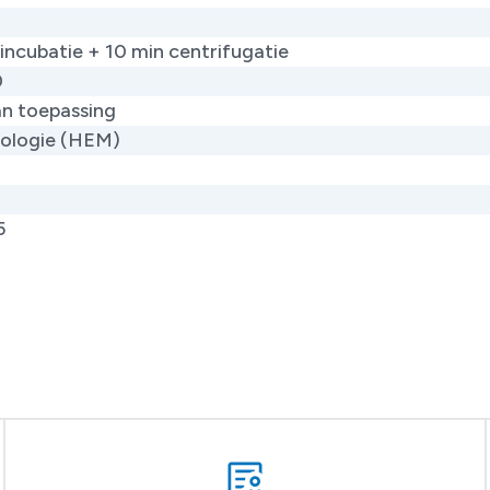
incubatie + 10 min centrifugatie
0
an toepassing
ologie (HEM)
5