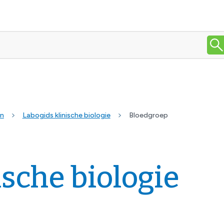
en
Labogids klinische biologie
Bloedgroep
ische biologie