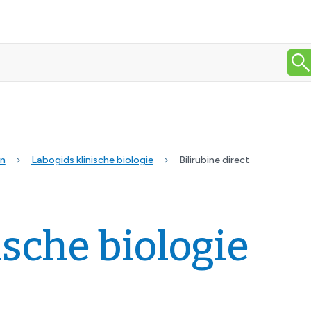
en
Labogids klinische biologie
Bilirubine direct
ische biologie