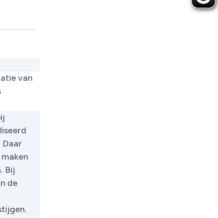
atie van
s
ij
iseerd
. Daar
e maken
 Bij
an de
tijgen.