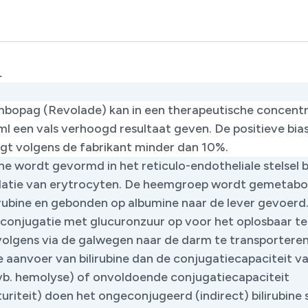
L
bopag (Revolade) kan in een therapeutische concentr
ml een vals verhoogd resultaat geven. De positieve bia
gt volgens de fabrikant minder dan 10%. ​
ine wordt gevormd in het reticulo-endotheliale stelsel b
atie van erytrocyten. De heemgroep wordt gemetabol
lirubine en gebonden op albumine naar de lever gevoerd
 conjugatie met glucuronzuur op voor het oplosbaar t
volgens via de galwegen naar de darm te transporteren.
e aanvoer van bilirubine dan de conjugatiecapaciteit v
(vb. hemolyse) of onvoldoende conjugatiecapaciteit
riteit) doen het ongeconjugeerd (indirect) bilirubine s