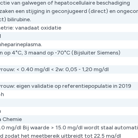
ctie van galwegen of hepatocellulaire beschadiging
zaken een stijging in geconjugeerd (direct) en ongeco
t) bilirubine.
trie: vanadaat oxidatie
M
mheparineplasma.
n op 4°C, 3 maand op -70°C (Bijsluiter Siemens)
vrouw: < 0.40 mg/dl < 2w: 0,05 - 1,20 mg/dl
vrouw: eigen validatie op referentiepopulatie in 2019
4h
h
ca Chemie
15.0 mg/dl Bij waarde > 15.0 mg/dl wordt staal automat
d zodat het meetbereik uitbreidt tot 22.5 mg/dl