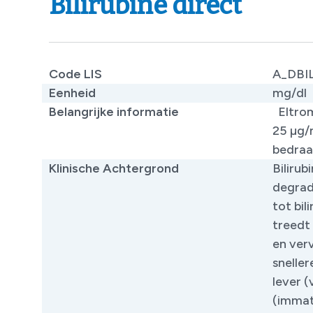
Bilirubine direct
Code LIS
A_DBI
Eenheid
mg/dl
Belangrijke informatie
Eltrom
25 µg/
bedraa
Klinische Achtergrond
Bilirub
degrad
tot bi
treedt
en ver
sneller
lever 
(immatu