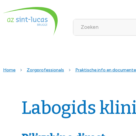
Home
Zorgprofessionals
Praktische info en document
Labogids klin