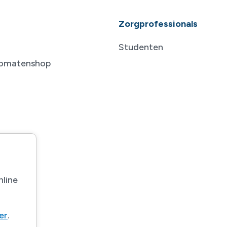
Zorgprofessionals
Studenten
tomatenshop
nline
ier
.