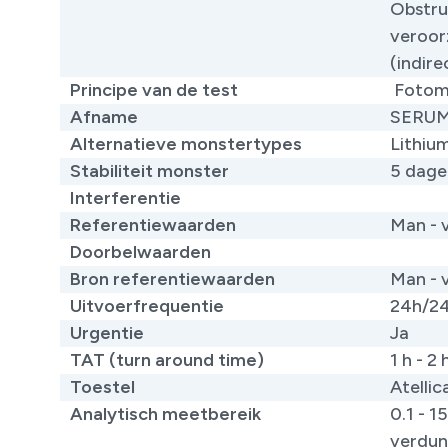
Obstru
veroor
(indirec
Principe van de test
Fotome
Afname
SERU
Alternatieve monstertypes
Lithiu
Stabiliteit monster
5 dage
Interferentie
Referentiewaarden
Man - 
Doorbelwaarden
Bron referentiewaarden
​Man - 
Uitvoerfrequentie
24h/2
Urgentie
Ja
TAT (turn around time)
1 h - 2 
Toestel
Atelli
Analytisch meetbereik
0.1 - 
verdun