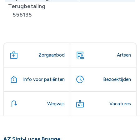
Terugbetaling
556135
Zorgaanbod
Artsen
Info voor patiënten
Bezoektijden
Wegwijs
Vacatures
AZ Sint-Lucas Brugge