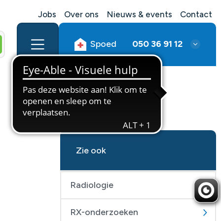
Jobs
Over ons
Nieuws & events
Contact
Spoed
050 36 91 12
Zie ook
Radiologie
RX-onderzoeken